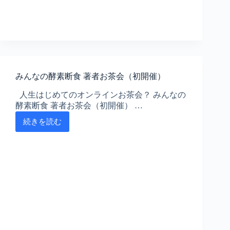
食
卓
に
あ
る。
みんなの酵素断食 著者お茶会（初開催）
人生はじめてのオンラインお茶会？ みんなの
酵素断食 著者お茶会（初開催） …
続きを読む
み
ん
な
の
酵
素
断
食
著
者
お