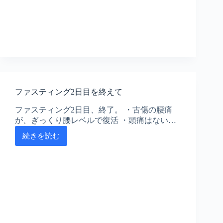
日
目
あ
の
世
と
こ
の
世
ファスティング2日目を終えて
ファスティング2日目、終了。 ・古傷の腰痛
が、ぎっくり腰レベルで復活 ・頭痛はない…
続きを読む
フ
ァ
ス
テ
ィ
ン
グ
2
日