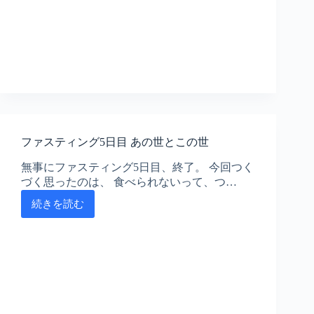
グ
3
日
目、
整
う
と
宇
宙
ま
ファスティング5日目 あの世とこの世
で
整
無事にファスティング5日目、終了。 今回つく
い
づく思ったのは、 食べられないって、つ…
出
す
続きを読む
フ
ァ
ス
テ
ィ
ン
グ
5