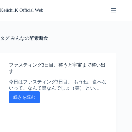
コ
ン
Keiichi.K Official Web
テ
ン
ツ
へ
タグ
みんなの酵素断食
ス
キ
ッ
プ
ファスティング3日目、整うと宇宙まで整い出
す
今日はファスティング3日目。 もうね、食べな
いって、なんて楽なんでしょ（笑） とい…
続きを読む
フ
ァ
ス
テ
ィ
ン