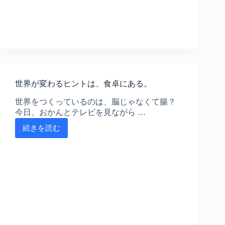
目
を
終
え
て
世界が変わるヒントは、食卓にある。
世界をつくっているのは、脳じゃなくて腸？
今日、おかんとテレビを見ながら …
続きを読む
世
界
が
変
わ
る
ヒ
ン
ト
は、