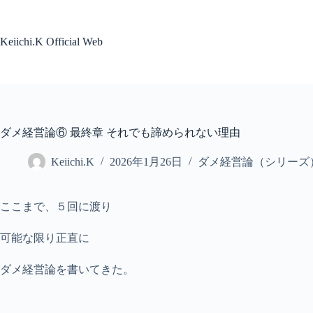
コ
ン
テ
Keiichi.K Official Web
ン
ツ
へ
ス
キ
ッ
ダメ経営論⑥ 最終章 それでも諦められない理由
プ
Keiichi.K
2026年1月26日
ダメ経営論（シリーズ
ここまで、５回に渡り
可能な限り正直に
ダメ経営論を書いてきた。