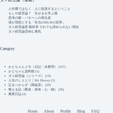
人件費ではなく、人に投資するということ
もしや経営論？ 任せるを学ぶ畑
思考の癖 – パターンの再生産
僕が理想とする「本当のMLMの世界」
ダメ経営論⑥ 最終章 それでも諦められない理由
ダメ経営論⑤休む勇気
Category
かとちゃんメモ（日記・未整理）
(107)
かとちゃん資料館
(1)
ダメ経営論（シリーズ）
(10)
人生のしりとり｜My History
(3)
忘るべからず（降臨系）
(29)
整える話（断食・身体・心・物）
(38)
農業日誌
(4)
Home
About
Profile
Blog
FAQ