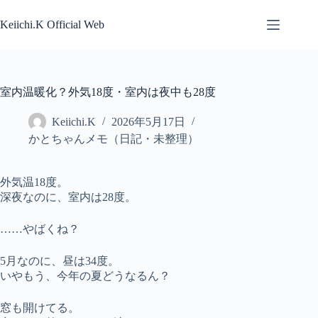
コ
ン
Keiichi.K Official Web
テ
ン
ツ
へ
室内温暖化？外気18度・室内は夜中も28度
ス
キ
Keiichi.K
2026年5月17日
ッ
かとちゃんメモ（日記・未整理）
プ
外気温18度。
深夜なのに、室内は28度。
……やばくね？
5月なのに、昼は34度。
いやもう、今年の夏どうなるん？
窓も開けてる。