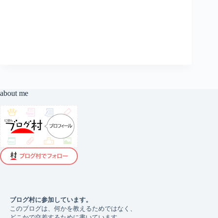
ハ
ウ
ス、
課
題
解
決
を
ビ
ジ
about me
ネ
ス
チ
ャ
ン
ス
に
ブログ村に参加しています。 
このブログは、何かを教えるためではなく、
どこかで交差するために書いています。