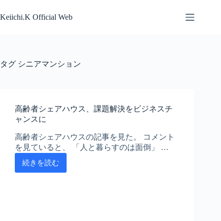
コ
ン
Keiichi.K Official Web
テ
ン
ツ
へ
タグ
シニアマンション
ス
キ
ッ
プ
高齢者シェアハウス、課題解決をビジネスチ
ャンスに
高齢者シェアハウスの記事を見た。 コメント
を見ていると、 「人と暮らすのは面倒」 …
続きを読む
高
齢
者
シ
ェ
ア