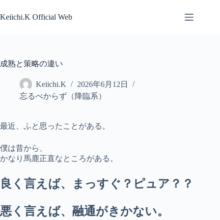
コ
ン
Keiichi.K Official Web
テ
ン
ツ
へ
成熟と策略の違い
ス
キ
Keiichi.K
2026年6月12日
ッ
忘るべからず（降臨系）
プ
最近、ふと思ったことがある。
僕は昔から、
かなり馬鹿正直なところがある。
良く言えば、まっすぐ？ピュア？？
悪く言えば、融通がきかない。