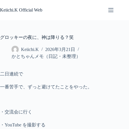
コ
ン
Keiichi.K Official Web
テ
ン
ツ
へ
グロッキーの夜に、神は降りる？笑
ス
キ
Keiichi.K
2026年3月21日
ッ
かとちゃんメモ（日記・未整理）
プ
二日連続で
一番苦手で、ずっと避けてたことをやった。
・交流会に行く
・YouTube を撮影する