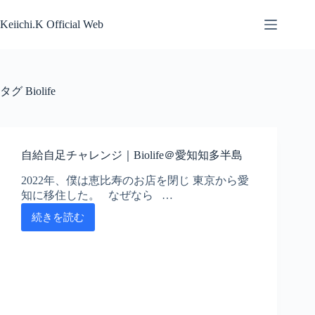
コ
ン
Keiichi.K Official Web
テ
ン
ツ
へ
タグ
Biolife
ス
キ
ッ
プ
自給自足チャレンジ｜Biolife＠愛知知多半島
2022年、僕は恵比寿のお店を閉じ 東京から愛
知に移住した。 なぜなら …
続きを読む
自
給
自
足
チ
ャ
レ