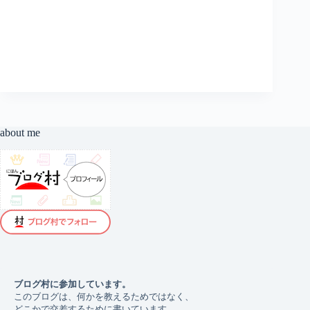
ン
ジ
｜
Biolife
＠
愛
知
知
多
半
about me
島
ブログ村に参加しています。 
このブログは、何かを教えるためではなく、
どこかで交差するために書いています。