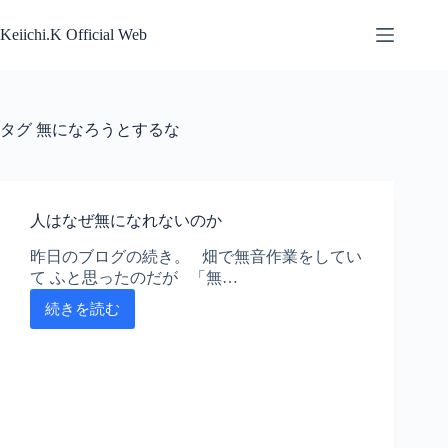
コ
ン
Keiichi.K Official Web
テ
ン
ツ
へ
タグ
無になろうとするな
ス
キ
ッ
プ
人はなぜ無になれないのか
昨日のブログの続き。 畑で無音作業をしてい
て ふと思ったのだが 「無…
続きを読む
人
は
な
ぜ
無
に
な