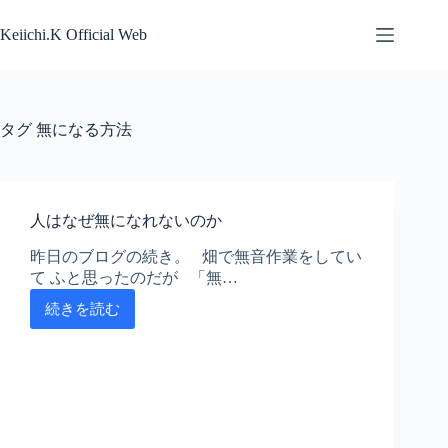
コ
ン
Keiichi.K Official Web
テ
ン
ツ
へ
タグ
無になる方法
ス
キ
ッ
プ
人はなぜ無になれないのか
昨日のブログの続き。 畑で無音作業をしてい
て ふと思ったのだが 「無…
続きを読む
人
は
な
ぜ
無
に
な