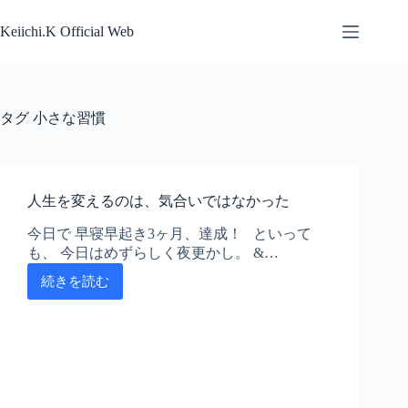
コ
ン
Keiichi.K Official Web
テ
ン
ツ
へ
タグ
小さな習慣
ス
キ
ッ
プ
人生を変えるのは、気合いではなかった
今日で 早寝早起き3ヶ月、達成！ といって
も、 今日はめずらしく夜更かし。 &…
続きを読む
人
生
を
変
え
る
の