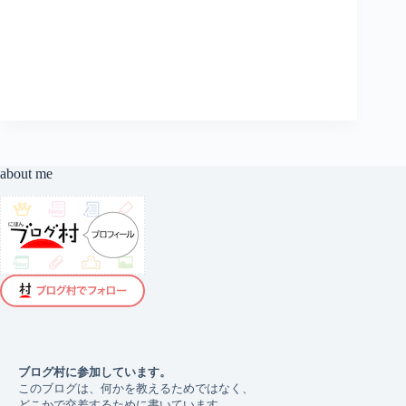
は、
気
合
い
で
は
な
か
っ
た
about me
ブログ村に参加しています。 
このブログは、何かを教えるためではなく、
どこかで交差するために書いています。