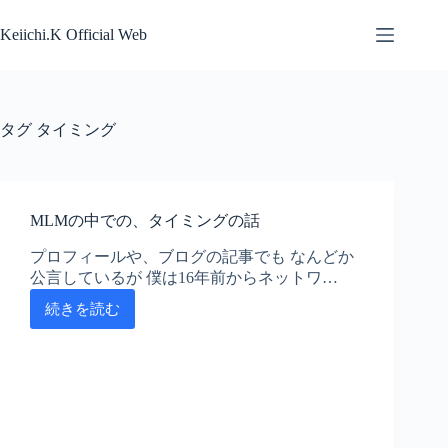
コ
ン
Keiichi.K Official Web
テ
ン
ツ
へ
タグ
タイミング
ス
キ
ッ
プ
MLMの中での、タイミングの話
プロフィールや、ブログの記事でも なんどか
公言しているが 僕は16年前からネットワ…
続きを読む
MLM
の
中
で
の、
タ
イ